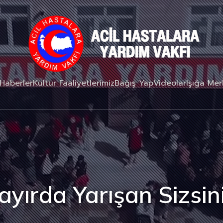
Haberler
Kültür Faaliyetlerimiz
Bağış Yap
Videolar
Işığa Me
ayırda Yarışan Sizsini