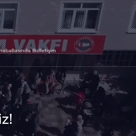
rhaba
Basında Biz
İletişim
z!