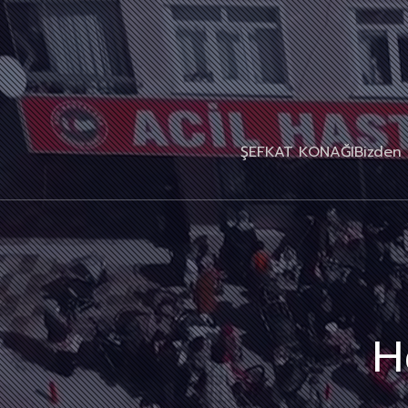
ŞEFKAT KONAĞI
Bizden 
H