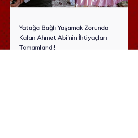
Yatağa Bağlı Yaşamak Zorunda
Kalan Ahmet Abi’nin İhtiyaçları
Tamamlandı!
|
Süleyman Doğan
Ağustos 22
Yatağa bağlı yaşamak zorunda kalan
Ahmet Abi’nin ihtiyaçlarını karşıladık.