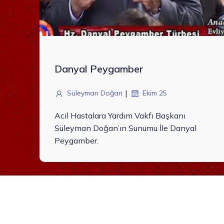
Danyal Peygamber
|
Süleyman Doğan
Ekim 25
Acil Hastalara Yardım Vakfı Başkanı
Süleyman Doğan’ın Sunumu İle Danyal
Peygamber.