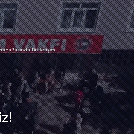
rhaba
Basında Biz
İletişim
z!