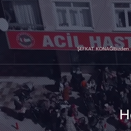
ŞEFKAT KONAĞI
Bizden 
H