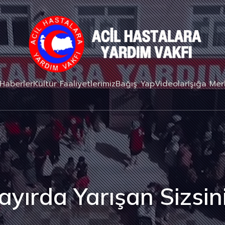
Haberler
Kültür Faaliyetlerimiz
Bağış Yap
Videolar
Işığa Me
ayırda Yarışan Sizsini