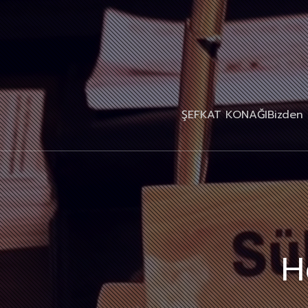
ŞEFKAT KONAĞI
Bizden 
H