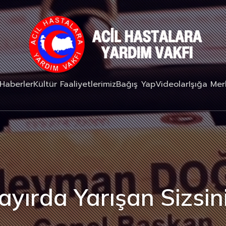
Haberler
Kültür Faaliyetlerimiz
Bağış Yap
Videolar
Işığa Me
ayırda Yarışan Sizsini