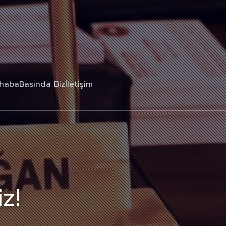
rhaba
Basında Biz
İletişim
z!