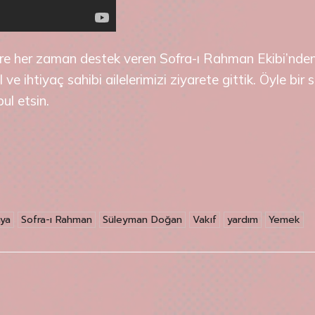
ere her zaman destek veren Sofra-ı Rahman Ekibi’nden
e ihtiyaç sahibi ailelerimizi ziyarete gittik. Öyle bir 
ul etsin.
ya
Sofra-ı Rahman
Süleyman Doğan
Vakıf
yardım
Yemek