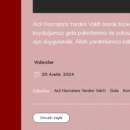
Acil Hastalara Yardım Vakfı olarak bizl
koyduğumuz gıda paketlerimiz ile yoksul v
ayrı duygulandık. Allah yardımlarınızı kab
Videolar
20 Aralık, 2024
Acil Hastalara Yardım Vakfı
Gıda
Kon
Etiketler:
Önceki Sayfa