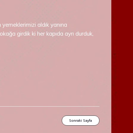
 yemeklerimizi aldık yanına
sokağa girdik ki her kapıda ayrı durduk,
Sonraki Sayfa